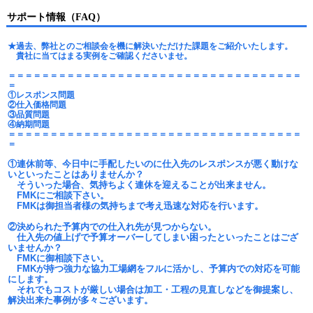
サポート情報（FAQ）
★過去、弊社とのご相談会を機に解決いただけた課題をご紹介いたします。
貴社に当てはまる実例をご確認くださいませ。
＝＝＝＝＝＝＝＝＝＝＝＝＝＝＝＝＝＝＝＝＝＝＝＝＝＝＝＝＝＝＝＝＝＝＝
＝
①レスポンス問題
②仕入価格問題
③品質問題
④納期問題
＝＝＝＝＝＝＝＝＝＝＝＝＝＝＝＝＝＝＝＝＝＝＝＝＝＝＝＝＝＝＝＝＝＝＝
＝
①連休前等、今日中に手配したいのに仕入先のレスポンスが悪く動けな
いといったことはありませんか？
そういった場合、気持ちよく連休を迎えることが出来ません。
FMKにご相談下さい。
FMKは御担当者様の気持ちまで考え迅速な対応を行います。
②決められた予算内での仕入れ先が見つからない。
仕入先の値上げで予算オーバーしてしまい困ったといったことはござ
いませんか？
FMKに御相談下さい。
FMKが持つ強力な協力工場網をフルに活かし、予算内での対応を可能
にします。
それでもコストが厳しい場合は加工・工程の見直しなどを御提案し、
解決出来た事例が多々ございます。