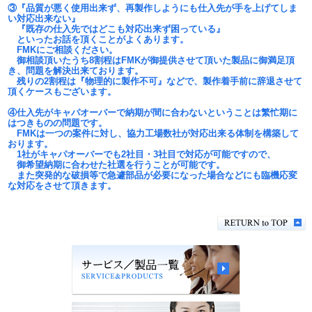
③『品質が悪く使用出来ず、再製作しようにも仕入先が手を上げてしま
い対応出来ない』
『既存の仕入先ではどこも対応出来ず困っている』
といったお話を頂くことがよくあります。
FMKにご相談ください。
御相談頂いたうち8割程はFMKが御提供させて頂いた製品に御満足頂
き、問題を解決出来ております。
残りの2割程は『物理的に製作不可』などで、製作着手前に辞退させて
頂くケースもございます。
④仕入先がキャパオーバーで納期が間に合わないということは繁忙期に
はつきものの問題です。
FMKは一つの案件に対し、協力工場数社が対応出来る体制を構築して
おります。
1社がキャパオーバーでも2社目・3社目で対応が可能ですので、
御希望納期に合わせた社選を行うことが可能です。
また突発的な破損等で急遽部品が必要になった場合などにも臨機応変
な対応をさせて頂きます。