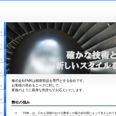
GE
PT
TS
AQ
株式会社FMKは精密部品を専門とする会社です。
お客様の求めるニーズに対して、
NY
家族のように親身な気持ちでお応えいたします。
IT
弊社の強み
「FMK」は、心から信頼のおける数多くの協力会社様によって支えられて
US